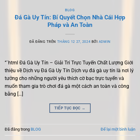
BLOG
Đá Gà Uy Tín: Bí Quyết Chọn Nhà Cái Hợp
Pháp và An Toàn
ĐÃ ĐĂNG TRÊN
THÁNG 12 27, 2024
BỞI
ADMIN
“`html Đá Gà Uy Tín – Giải Trí Trực Tuyến Chất Lượng Giới
thiệu về Dịch vụ Đá Gà Uy Tín Dịch vụ đá gà uy tín là nơi lý
tưởng cho những người yêu thích cờ bạc trực tuyến và
muốn tham gia trò chơi đá gà một cách an toàn và công
bằng […]
TIẾP TỤC ĐỌC
→
Đã đăng trong
BLOG
Để lại một bình luận