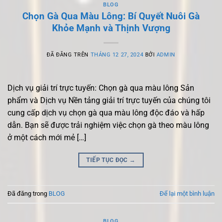
BLOG
Chọn Gà Qua Màu Lông: Bí Quyết Nuôi Gà
Khỏe Mạnh và Thịnh Vượng
ĐÃ ĐĂNG TRÊN
THÁNG 12 27, 2024
BỞI
ADMIN
Dịch vụ giải trí trực tuyến: Chọn gà qua màu lông Sản
phẩm và Dịch vụ Nền tảng giải trí trực tuyến của chúng tôi
cung cấp dịch vụ chọn gà qua màu lông độc đáo và hấp
dẫn. Bạn sẽ được trải nghiệm việc chọn gà theo màu lông
ở một cách mới mẻ […]
TIẾP TỤC ĐỌC
→
Đã đăng trong
BLOG
Để lại một bình luận
BLOG