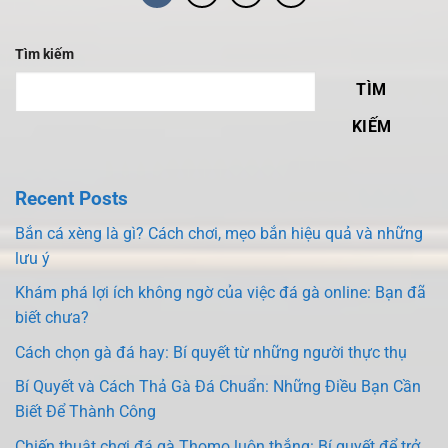
Tìm kiếm
TÌM
KIẾM
Recent Posts
Bắn cá xèng là gì? Cách chơi, mẹo bắn hiệu quả và những
lưu ý
Khám phá lợi ích không ngờ của việc đá gà online: Bạn đã
biết chưa?
Cách chọn gà đá hay: Bí quyết từ những người thực thụ
Bí Quyết và Cách Thả Gà Đá Chuẩn: Những Điều Bạn Cần
Biết Để Thành Công
Chiến thuật chơi đá gà Thomo luôn thắng: Bí quyết để trở