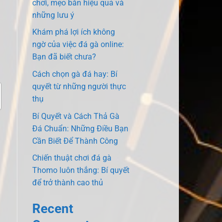
chơi, mẹo bắn hiệu quả và
những lưu ý
Khám phá lợi ích không
ngờ của việc đá gà online:
Bạn đã biết chưa?
Cách chọn gà đá hay: Bí
quyết từ những người thực
thụ
Bí Quyết và Cách Thả Gà
Đá Chuẩn: Những Điều Bạn
Cần Biết Để Thành Công
Chiến thuật chơi đá gà
Thomo luôn thắng: Bí quyết
để trở thành cao thủ
Recent