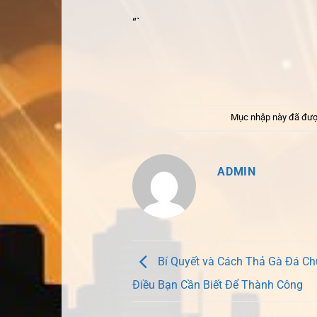
“`
Mục nhập này đã được
ADMIN
Bí Quyết và Cách Thả Gà Đá C
Điều Bạn Cần Biết Để Thành Công