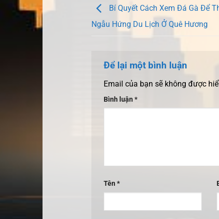
Bí Quyết Cách Xem Đá Gà Để T
Ngẫu Hứng Du Lịch Ở Quê Hương
Để lại một bình luận
Email của bạn sẽ không được hiển
Bình luận
*
Tên
*