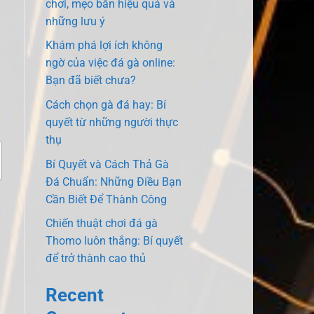
chơi, mẹo bắn hiệu quả và
những lưu ý
Khám phá lợi ích không
ngờ của việc đá gà online:
Bạn đã biết chưa?
Cách chọn gà đá hay: Bí
quyết từ những người thực
thụ
Bí Quyết và Cách Thả Gà
Đá Chuẩn: Những Điều Bạn
Cần Biết Để Thành Công
Chiến thuật chơi đá gà
Thomo luôn thắng: Bí quyết
để trở thành cao thủ
Recent