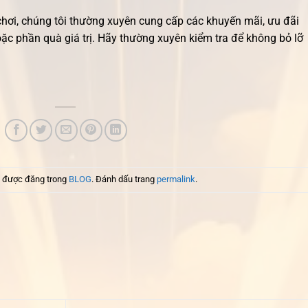
hơi, chúng tôi thường xuyên cung cấp các khuyến mãi, ưu đãi
ặc phần quà giá trị. Hãy thường xuyên kiểm tra để không bỏ lỡ
 được đăng trong
BLOG
. Đánh dấu trang
permalink
.