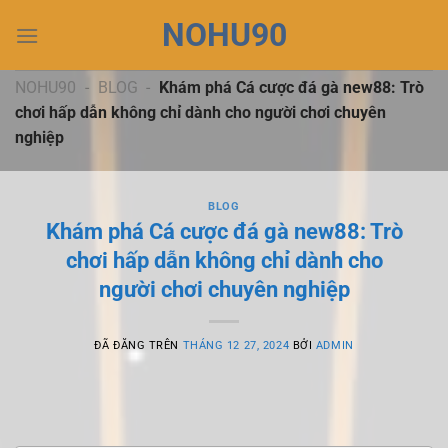
Chuyển
NOHU90
đến
nội
dung
NOHU90
-
BLOG
-
Khám phá Cá cược đá gà new88: Trò
chơi hấp dẫn không chỉ dành cho người chơi chuyên
nghiệp
BLOG
Khám phá Cá cược đá gà new88: Trò
chơi hấp dẫn không chỉ dành cho
người chơi chuyên nghiệp
ĐÃ ĐĂNG TRÊN
THÁNG 12 27, 2024
BỞI
ADMIN