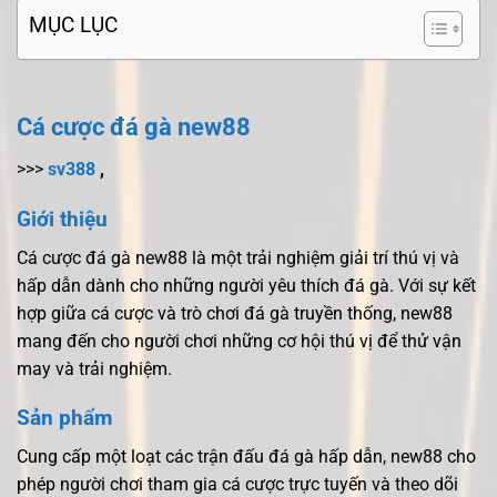
MỤC LỤC
Cá cược đá gà new88
>>>
sv388
,
Giới thiệu
Cá cược đá gà new88 là một trải nghiệm giải trí thú vị và
hấp dẫn dành cho những người yêu thích đá gà. Với sự kết
hợp giữa cá cược và trò chơi đá gà truyền thống, new88
mang đến cho người chơi những cơ hội thú vị để thử vận
may và trải nghiệm.
Sản phẩm
Cung cấp một loạt các trận đấu đá gà hấp dẫn, new88 cho
phép người chơi tham gia cá cược trực tuyến và theo dõi