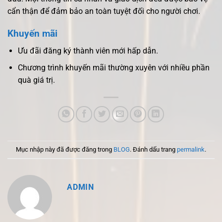
cẩn thận để đảm bảo an toàn tuyệt đối cho người chơi.
Khuyến mãi
Ưu đãi đăng ký thành viên mới hấp dẫn.
Chương trình khuyến mãi thường xuyên với nhiều phần
quà giá trị.
Mục nhập này đã được đăng trong
BLOG
. Đánh dấu trang
permalink
.
ADMIN