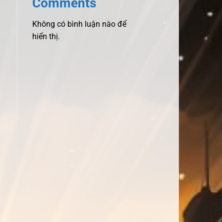
Comments
Không có bình luận nào để
hiển thị.