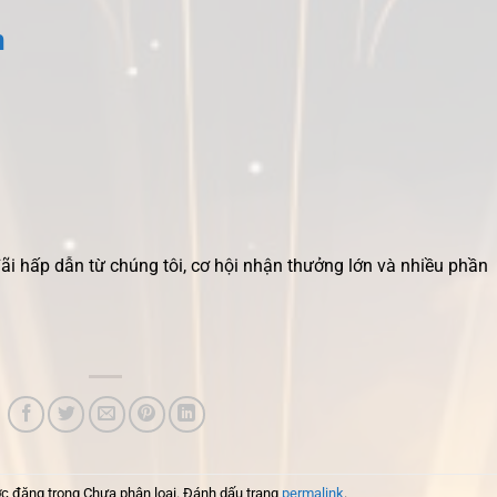
n
i hấp dẫn từ chúng tôi, cơ hội nhận thưởng lớn và nhiều phần
 đăng trong Chưa phân loại. Đánh dấu trang
permalink
.