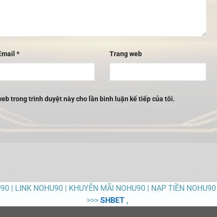
Email
*
Trang web
web trong trình duyệt này cho lần bình luận kế tiếp của tôi.
0 | LINK NOHU90 | KHUYỄN MÃI NOHU90 | NẠP TIỀN NOHU90 
>>>
SHBET
,