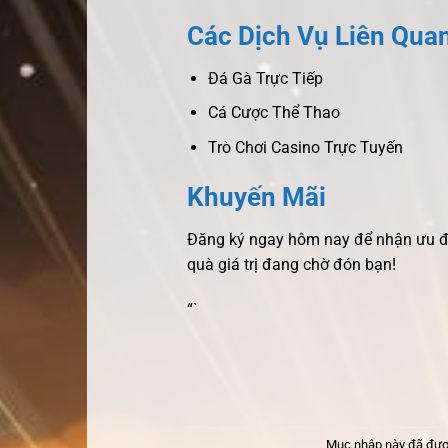
Các Dịch Vụ Liên Qua
Đá Gà Trực Tiếp
Cá Cược Thể Thao
Trò Chơi Casino Trực Tuyến
Khuyến Mãi
Đăng ký ngay hôm nay để nhận ưu đã
quà giá trị đang chờ đón bạn!
“`
Mục nhập này đã được