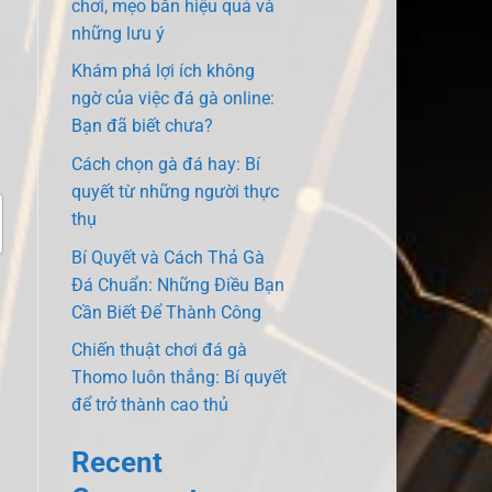
chơi, mẹo bắn hiệu quả và
những lưu ý
Khám phá lợi ích không
ngờ của việc đá gà online:
Bạn đã biết chưa?
Cách chọn gà đá hay: Bí
quyết từ những người thực
thụ
Bí Quyết và Cách Thả Gà
Đá Chuẩn: Những Điều Bạn
Cần Biết Để Thành Công
Chiến thuật chơi đá gà
Thomo luôn thắng: Bí quyết
để trở thành cao thủ
Recent