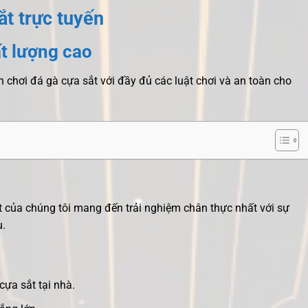
ắt trực tuyến
ất lượng cao
n chơi đá gà cựa sắt với đầy đủ các luật chơi và an toàn cho
ắt của chúng tôi mang đến trải nghiệm chân thực nhất với sự
u.
ựa sắt tại nhà.