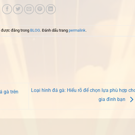
 được đăng trong
BLOG
. Đánh dấu trang
permalink
.
Loại hình đá gà: Hiểu rõ để chọn lựa phù hợp ch
 gà trên
gia đình bạn