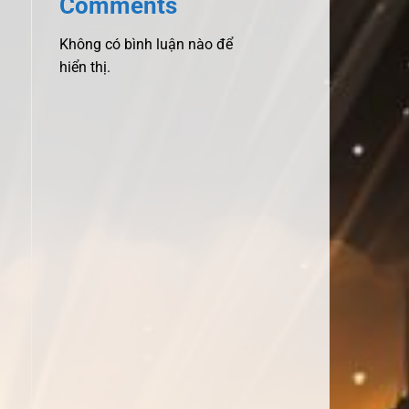
Comments
Không có bình luận nào để
hiển thị.