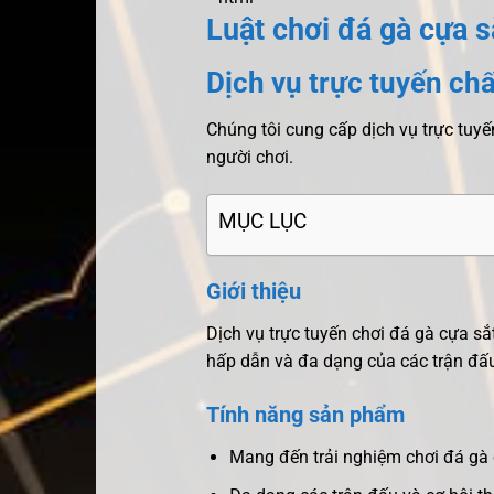
Luật chơi đá gà cựa s
Dịch vụ trực tuyến ch
Chúng tôi cung cấp dịch vụ trực tuyế
người chơi.
MỤC LỤC
Giới thiệu
Dịch vụ trực tuyến chơi đá gà cựa s
hấp dẫn và đa dạng của các trận đấ
Tính năng sản phẩm
Mang đến trải nghiệm chơi đá gà c