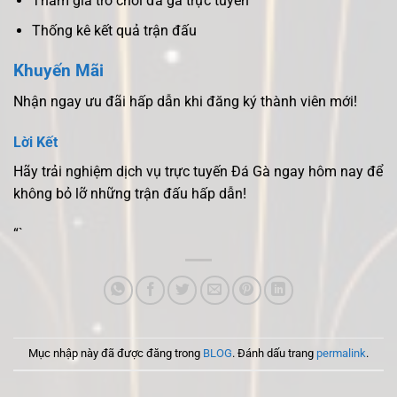
Tham gia trò chơi đá gà trực tuyến
Thống kê kết quả trận đấu
Khuyến Mãi
Nhận ngay ưu đãi hấp dẫn khi đăng ký thành viên mới!
Lời Kết
Hãy trải nghiệm dịch vụ trực tuyến Đá Gà ngay hôm nay để
không bỏ lỡ những trận đấu hấp dẫn!
“`
Mục nhập này đã được đăng trong
BLOG
. Đánh dấu trang
permalink
.