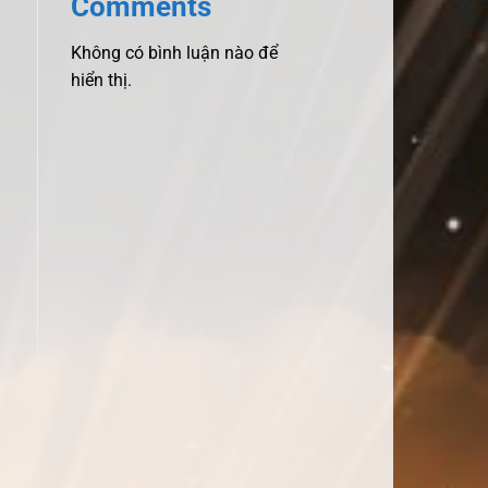
Comments
Không có bình luận nào để
hiển thị.
i