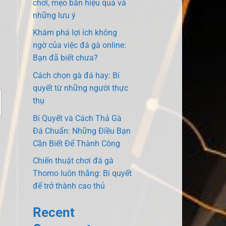
chơi, mẹo bắn hiệu quả và
những lưu ý
Khám phá lợi ích không
ngờ của việc đá gà online:
Bạn đã biết chưa?
Cách chọn gà đá hay: Bí
quyết từ những người thực
thụ
Bí Quyết và Cách Thả Gà
Đá Chuẩn: Những Điều Bạn
Cần Biết Để Thành Công
Chiến thuật chơi đá gà
Thomo luôn thắng: Bí quyết
để trở thành cao thủ
Recent