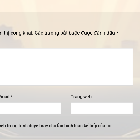
 thị công khai.
Các trường bắt buộc được đánh dấu
*
Email
*
Trang web
web trong trình duyệt này cho lần bình luận kế tiếp của tôi.