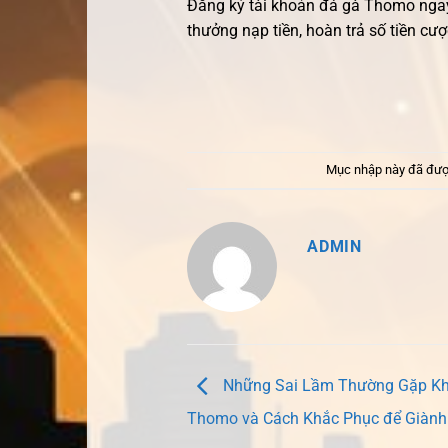
Đăng ký tài khoản đá gà Thomo nga
thưởng nạp tiền, hoàn trả số tiền cư
Mục nhập này đã được
ADMIN
Những Sai Lầm Thường Gặp Kh
Thomo và Cách Khắc Phục để Giành