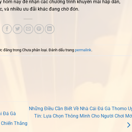
y hôm nay để nhận các chương trình khuyến mãi hấp dẫn,
ợc, và nhiều ưu đãi khác đang chờ đón.
 đăng trong Chưa phân loại. Đánh dấu trang
permalink
.
Những Điều Cần Biết Về Nhà Cái Đá Gà Thomo U
i Đá Gà
Tín: Lựa Chọn Thông Minh Cho Người Chơi Mớ
 Chiến Thắng