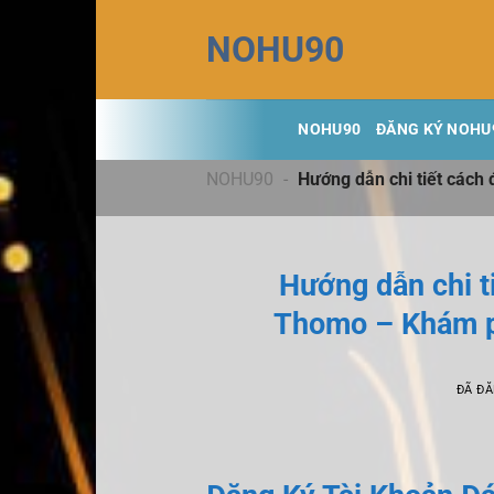
Chuyển
NOHU90
đến
nội
dung
NOHU90
ĐĂNG KÝ NOHU
NOHU90
-
Hướng dẫn chi tiết cách
Hướng dẫn chi t
Thomo – Khám ph
ĐÃ Đ